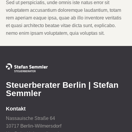
Sed ut perspiciatis, unde omnis iste natus error sit
voluptatem accusantium doloremque laudantium, totam
rem aperiam eaque ipsa, quae ab illo inventore veritatis
et quasi architecto beatae vitae dicta sunt, explicabo.
nemo enim ipsam voluptatem, quia voluptas sit.
Steuerberater Berlin | Stefan
Semmler
Kontakt
Nassauische Straße 64
Berlin-Wilmersdorf
10717