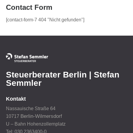
Contact Form
[contact-form-7 404 "Nicht gefunden"]
Steuerberater Berlin | Stefan
Semmler
Kontakt
Nassauische Straße 64
Berlin-Wilmersdorf
10717
U – Bahn Hohenzollernplatz
Tel: 030 2363400-0