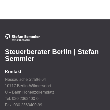
Steuerberater Berlin | Stefan
Semmler
Kontakt
Nassauische Straße 64
Berlin-Wilmersdorf
10717
U – Bahn Hohenzollernplatz
Tel: 030 2363400-0
Fax: 030 2363400-99