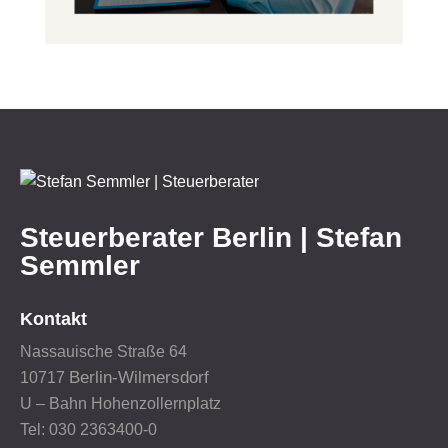
Steuerberater Berlin | Stefan
Semmler
Kontakt
Nassauische Straße 64
Berlin-Wilmersdorf
10717
U – Bahn Hohenzollernplatz
Tel: 030 2363400-0